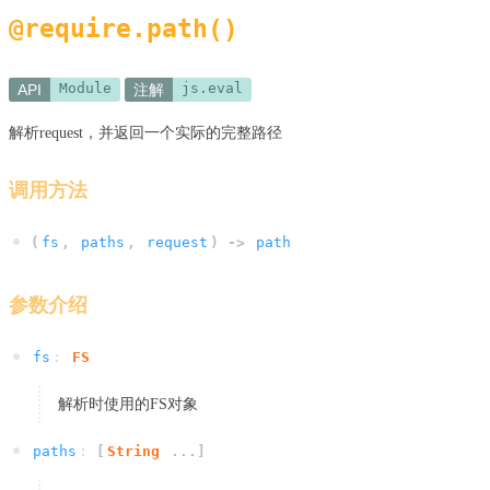
@require.path()
Module
js.eval
API
注解
解析request，并返回一个实际的完整路径
调用方法
(
fs
,
paths
,
request
) ->
path
参数介绍
fs
:
FS
解析时使用的FS对象
paths
:
[
String
...
]