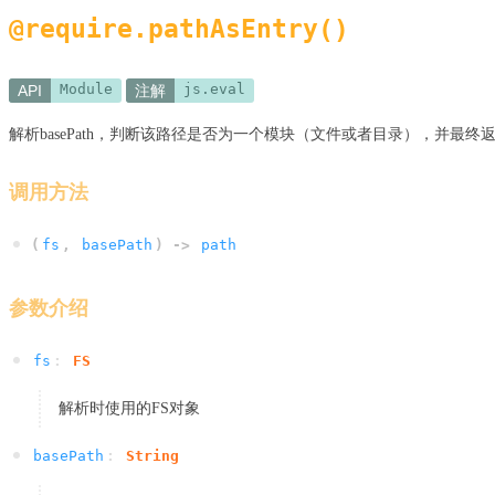
@require.pathAsEntry()
Module
js.eval
API
注解
解析basePath，判断该路径是否为一个模块（文件或者目录），并最终
调用方法
(
fs
,
basePath
) ->
path
参数介绍
fs
:
FS
解析时使用的FS对象
basePath
:
String