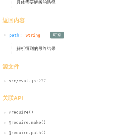
具体需要解析的路径
返回内容
可空
path
:
String
解析得到的最终结果
源文件
src/eval.js
:
277
关联API
@require()
@require.make()
@require.path()